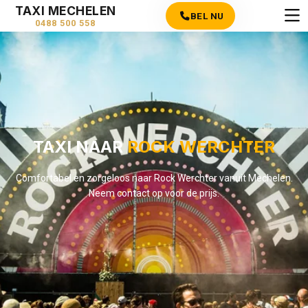
TAXI MECHELEN
BEL NU
0488 500 558
TAXI NAAR
ROCK WERCHTER
Comfortabel en zorgeloos naar Rock Werchter vanuit Mechelen.
Neem contact op voor de prijs.