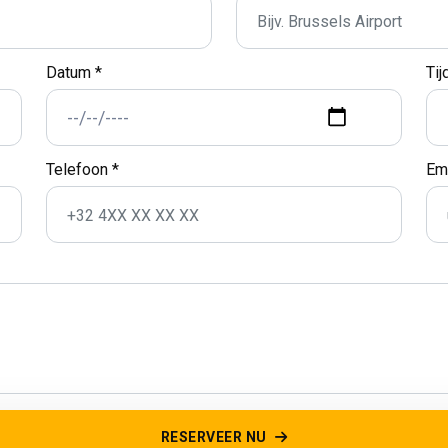
Datum *
Tij
Telefoon *
Em
RESERVEER NU