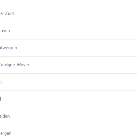
el Zuid
euven
ntwerpen
atelijne-Waver
t
l
eiden
bergen