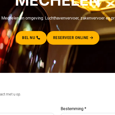
MECHELEN
n Mechelen en omgeving. Luchthavenvervoer, zakenvervoer en pri
BEL NU
RESERVEER ONLINE
act met u op.
Bestemming *