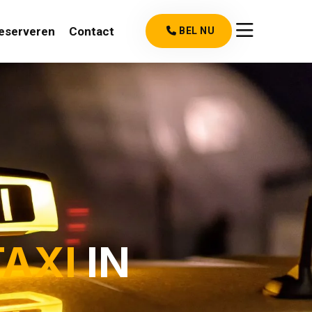
eserveren
Contact
BEL NU
TAXI
IN