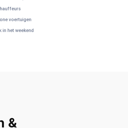
chauffeurs
one voertuigen
k in het weekend
n &