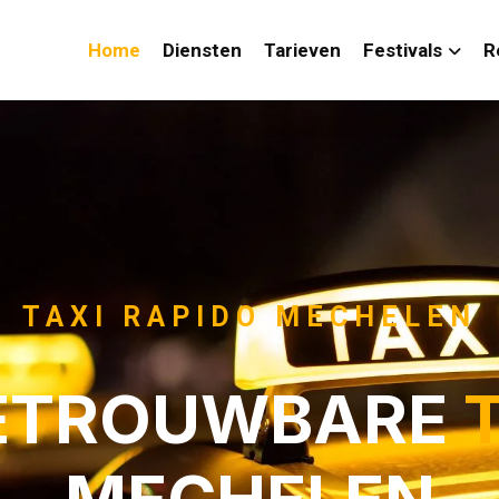
Home
Diensten
Tarieven
Festivals
R
TAXI RAPIDO MECHELEN
ETROUWBARE